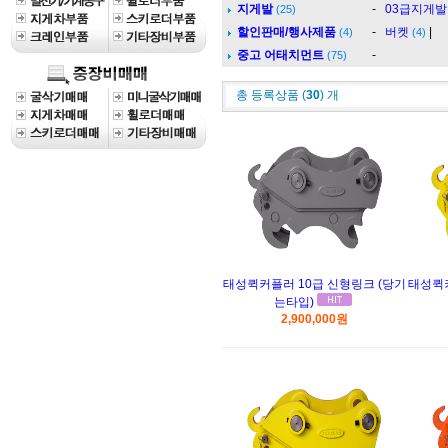
지게발
-
03급지게발
(25)
할인판매/행사제품
-
버켓
|
(4)
(4)
중고 어태치먼트
-
(75)
총 등록상품 (
30
) 개
태성퀵커플러 10급 신형링크 (당기
태성퀵커
는타입)
2,900,000원