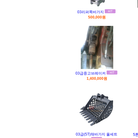
03리퍼쪽바가지
500,000원
03급중고브레이커
1,400,000원
03급(5T)채바가지 올세트
5