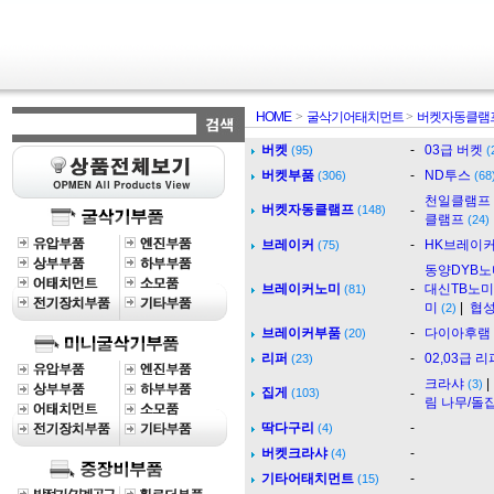
HOME
>
굴삭기어태치먼트
>
버켓자동클램
버켓
-
03급 버켓
(95)
(
버켓부품
-
ND투스
(306)
(68
천일클램프
버켓자동클램프
(148)
-
클램프
(24)
브레이커
-
HK브레이
(75)
동양DYB노
브레이커노미
-
대신TB노미
(81)
미
|
협성
(2)
브레이커부품
-
다이아후램
(20)
리퍼
-
02,03급 리
(23)
크라샤
(3)
집게
(103)
-
림 나무/돌
딱다구리
-
(4)
버켓크라샤
-
(4)
기타어태치먼트
-
(15)