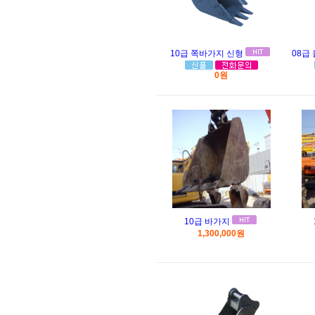
10급 쪽바가지 신형
08급
0원
10급 바가지
1,300,000원