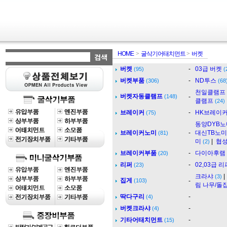
HOME
>
굴삭기어태치먼트
>
버켓
버켓
-
03급 버켓
(95)
(
버켓부품
-
ND투스
(306)
(68
천일클램프
버켓자동클램프
(148)
-
클램프
(24)
브레이커
-
HK브레이
(75)
동양DYB노
브레이커노미
-
대신TB노미
(81)
미
|
협성
(2)
브레이커부품
-
다이아후램
(20)
리퍼
-
02,03급 리
(23)
크라샤
(3)
집게
(103)
-
림 나무/돌
딱다구리
-
(4)
버켓크라샤
-
(4)
기타어태치먼트
-
(15)