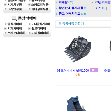
지게발
-
03급지게발
(25)
할인판매/행사제품
-
버켓
|
(4)
(4)
중고 어태치먼트
-
(75)
총 등록상품 (
45
) 개
03급채바가지 날형1000
04
0원