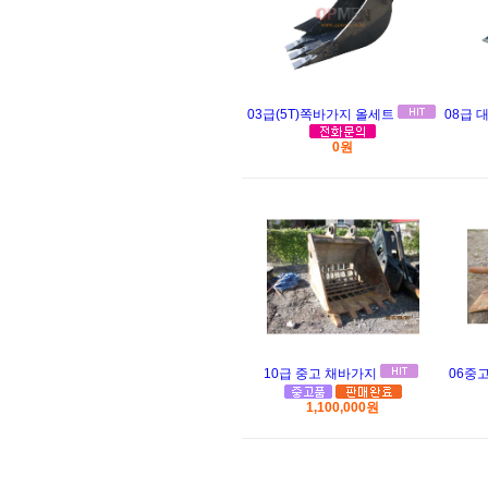
03급(5T)쪽바가지 올세트
08급 
0원
10급 중고 채바가지
06중
1,100,000원